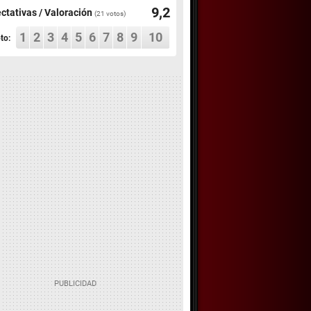
9,2
ctativas / Valoración
(
21
votos)
1
2
3
4
5
6
7
8
9
10
to: