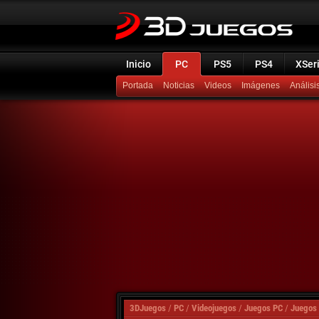
Inicio
PC
PS5
PS4
XSer
Portada
Noticias
Videos
Imágenes
Análisi
3DJuegos
/
PC
/
Videojuegos
/
Juegos PC
/
Juegos