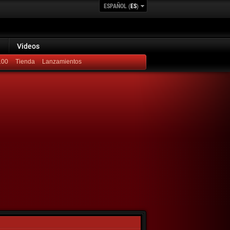
ESPAÑOL (
ES
)
Videos
100
Lanzamientos