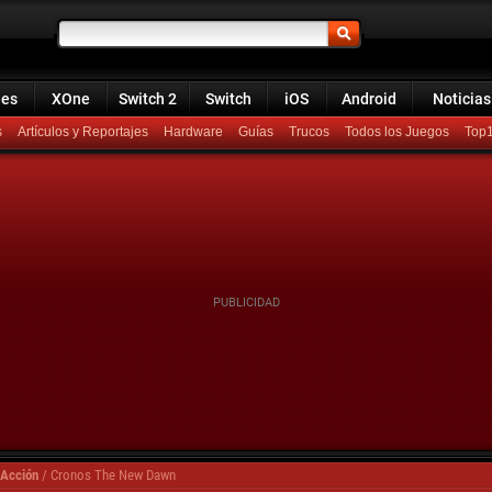
ies
XOne
Switch 2
Switch
iOS
Android
Noticias
s
Artículos y Reportajes
Hardware
Guías
Trucos
Todos los Juegos
Top
 Acción
/
Cronos The New Dawn