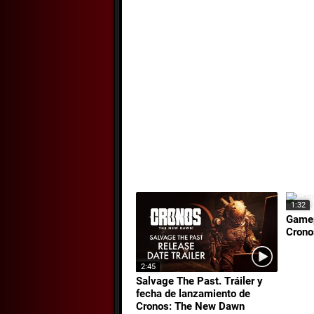
1:32
Gamep
Crono
2:45
Salvage The Past. Tráiler y
fecha de lanzamiento de
Cronos: The New Dawn