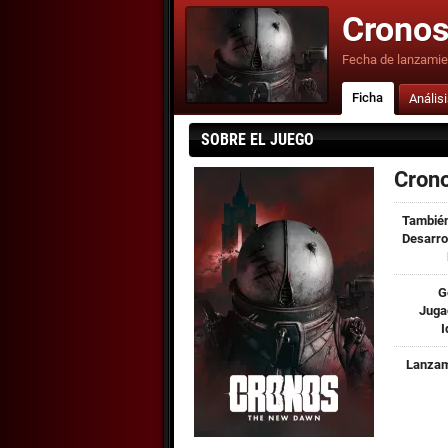
Cronos
Fecha de lanzamie
Ficha
Anális
SOBRE EL JUEGO
Cron
También
Desarro
G
Juga
I
Lanzam