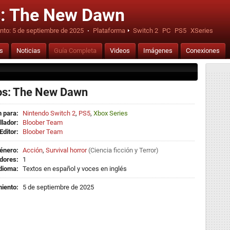
: The New Dawn
nto:
5 de septiembre de 2025
·
Plataforma
Switch 2
PC
PS5
XSeries
is
Noticias
Guía Completa
Videos
Imágenes
Conexiones
os: The New Dawn
 para:
Nintendo Switch 2
,
PS5
,
Xbox Series
llador:
Bloober Team
Editor:
Bloober Team
énero:
Acción
,
Survival horror
(
Ciencia ficción
y
Terror
)
dores:
1
dioma:
Textos en español y voces en inglés
iento:
5 de septiembre de 2025