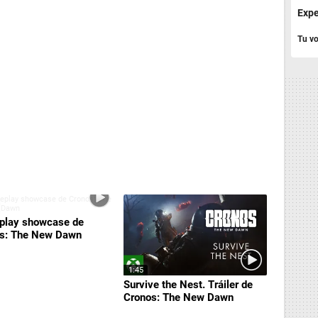
Expe
Tu vo
lay showcase de
s: The New Dawn
1:45
Survive the Nest. Tráiler de
Cronos: The New Dawn