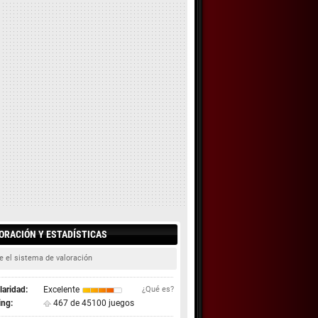
ORACIÓN Y ESTADÍSTICAS
e el sistema de valoración
aridad:
Excelente
¿Qué es?
ing:
467 de 45100 juegos