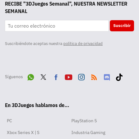
RECIBE "3DJuegos Semanal", NUESTRA NEWSLETTER
SEMANAL
Suscribir
Suscribiéndote aceptas nuestra
política de privacidad
Síguenos
Wha
Twit
Fac
Yout
Inst
RSS
Disc
Tikt
tsA
ter
ebo
ube
agra
ord
ok
En 3DJuegos hablamos de...
pp
ok
m
PC
PlayStation 5
Xbox Series X | S
Industria Gaming