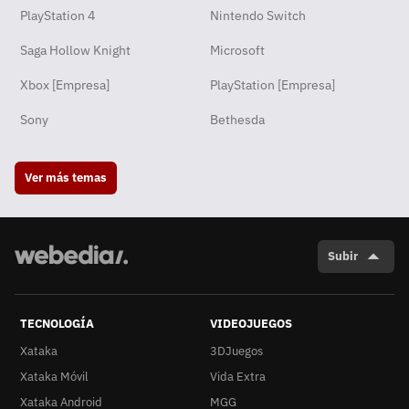
PlayStation 4
Nintendo Switch
Saga Hollow Knight
Microsoft
Xbox [Empresa]
PlayStation [Empresa]
Sony
Bethesda
Ver más temas
Subir
TECNOLOGÍA
VIDEOJUEGOS
Xataka
3DJuegos
Xataka Móvil
Vida Extra
Xataka Android
MGG