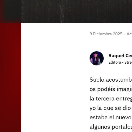
9 Diciembre 2025
Act
Raquel Ce
Editora - Str
Suelo acostumbra
os podéis imagi
la tercera entre
yo la que se dio
estaba el nuevo
algunos portales