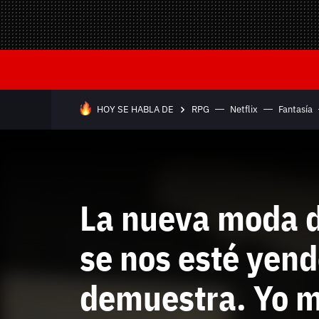
Mandos y Joyst
Selección
Todo hardware
Trivia
Juegos Online
—
HOY SE HABLA DE
RPG
Netflix
Fantasía
Equipo editorial
Contacta con nosotros
La nueva moda d
se nos esté yend
demuestra. Yo m
Whatsapp
Twitch
TikTok
Instagram
Facebook
Twitter
YouTube
RSS
Discord