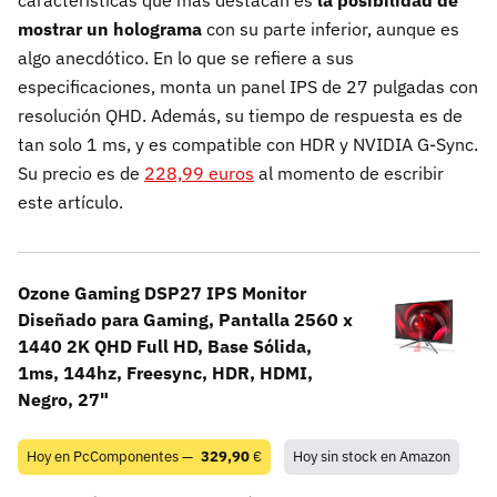
características que más destacan es
la posibilidad de
mostrar un holograma
con su parte inferior, aunque es
algo anecdótico. En lo que se refiere a sus
especificaciones, monta un panel IPS de 27 pulgadas con
resolución QHD. Además, su tiempo de respuesta es de
tan solo 1 ms, y es compatible con HDR y NVIDIA G-Sync.
Su precio es de
228,99 euros
al momento de escribir
este artículo.
Ozone Gaming DSP27 IPS Monitor
Diseñado para Gaming, Pantalla 2560 x
1440 2K QHD Full HD, Base Sólida,
1ms, 144hz, Freesync, HDR, HDMI,
Negro, 27"
Hoy en PcComponentes —
329,90
€
Hoy sin stock en Amazon