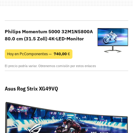
Philips Momentum 5000 32M1N5800A
80.0 cm (31.5 Zoll) 4K-LED-Monitor
Hoy en PcComponentes —
740,00
€
El precio podría variar. Obtenemos comisión por estos enlaces
Asus Rog Strix XG49VQ