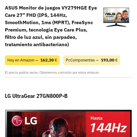
ASUS Monitor de juegos VY279HGE Eye
Care 27" FHD (IPS, 144Hz,
SmoothMotion, 1ms (MPRT), FreeSync
Premium, tecnología Eye Care Plus,
filtro de luz azul, sin parpadeo,
tratamiento antibacteriano)
Hoy en Amazon —
162,30
€
PcComponentes —
193,00
€
El precio podría variar. Obtenemos comisión por estos enlaces
LG UltraGear 27GN800P-B