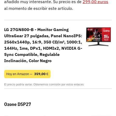
añadido muy interesante. Su precio es de
299,00 euros
al momento de escribir este artículo.
LG 27GN800-B - Monitor Gaming
UltraGear 27 pulgadas, Panel NanoIPS:
2560x1440p, 16:9, 350 CD/m², 1000:1,
144Hz, 1ms, DPx1, HDMIx2, NVIDIA G-
Sync Compatible, Regulable
Inclinación, Color Negro
Hoy en Amazon —
359,00
€
El precio podría variar. Obtenemos comisión por estos enlaces
Ozone DSP27