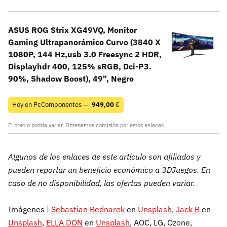
ASUS ROG Strix XG49VQ, Monitor
Gaming Ultrapanorámico Curvo (3840 X
1080P, 144 Hz,usb 3.0 Freesync 2 HDR,
Displayhdr 400, 125% sRGB, Dci-P3.
90%, Shadow Boost), 49", Negro
Hoy en PcComponentes —
949,00
€
El precio podría variar. Obtenemos comisión por estos enlaces
Algunos de los enlaces de este artículo son afiliados y
pueden reportar un beneficio económico a 3DJuegos. En
caso de no disponibilidad, las ofertas pueden variar.
Imágenes |
Sebastian Bednarek
en
Unsplash
,
Jack B
en
Unsplash
,
ELLA DON
en
Unsplash
, AOC, LG, Ozone,