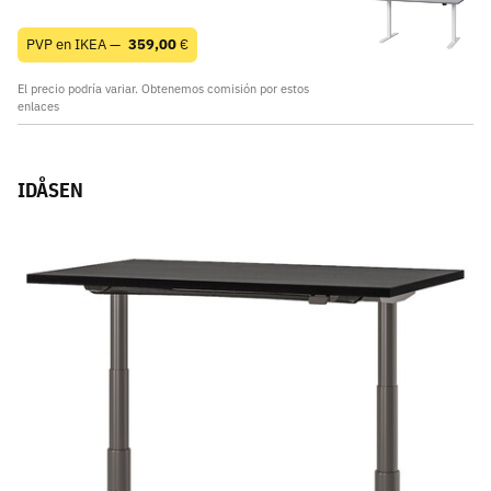
PVP en IKEA —
359,00
€
El precio podría variar. Obtenemos comisión por estos
enlaces
IDÅSEN