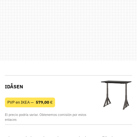
IDÅSEN
PVP en IKEA —
579,00
€
El precio podría variar. Obtenemos comisión por estos
enlaces