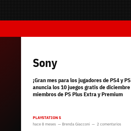
Mandos y Joyst
Selección
Todo hardware
Trivia
Juegos Online
—
Equipo editorial
Sony
Contacta con nosotros
¡Gran mes para los jugadores de PS4 y PS
anuncia los 10 juegos gratis de diciembre
miembros de PS Plus Extra y Premium
PLAYSTATION 5
Whatsapp
Twitch
TikTok
Instagram
Facebook
Twitter
YouTube
RSS
Discord
hace 8 meses
Brenda Giacconi
2 comentarios