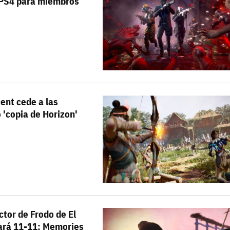
y PS4 para miembros
ent cede a las
 'copia de Horizon'
ctor de Frodo de El
rará 11-11: Memories